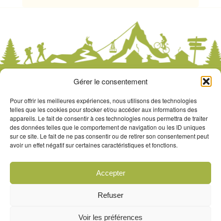
Gérer le consentement
Pour offrir les meilleures expériences, nous utilisons des technologies
Réservation uniquement par
telles que les cookies pour stocker et/ou accéder aux informations des
téléphone, merci d’avance
appareils. Le fait de consentir à ces technologies nous permettra de traiter
des données telles que le comportement de navigation ou les ID uniques
sur ce site. Le fait de ne pas consentir ou de retirer son consentement peut
021 843 27 24
avoir un effet négatif sur certaines caractéristiques et fonctions.
ouvert 7/7
Accepter
Refuser
Voir les préférences
© Copyright 2026 -
La Thiolle
- Réalisé par